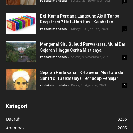
redaksimandala
-
Selasa, 23 November, 2021
1
Beli Kartu Perdana Langsung Aktif Tanpa
Registrasi ? Hati-Hati Hasil Kejahatan
redaksimandala
-
Minggu, 31 Januari, 2021
3
Mengenal Situ Buleud Purwakarta, Mulai Dari
Sejarah Hingga Cerita Mistisnya
redaksimandala
-
Selasa, 9 November, 2021
2
Sejarah Perlawanan KH Zaenal Mustofa dan
Santri di Tasikmalaya Terhadap Penjajah
redaksimandala
-
Rabu, 18 Agustus, 2021
0
Kategori
Daerah
3235
Anambas
2605