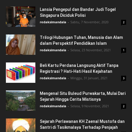
Lansia Pengepul dan Bandar Judi Togel
Singapura Diciduk Polisi
redaksimandala
-
Sabtu, 7 November, 2020
2
Trilogi Hubungan Tuhan, Manusia dan Alam
dalam Perspektif Pendidikan Islam
redaksimandala
-
Selasa, 23 November, 2021
1
Beli Kartu Perdana Langsung Aktif Tanpa
Registrasi ? Hati-Hati Hasil Kejahatan
redaksimandala
-
Minggu, 31 Januari, 2021
3
Mengenal Situ Buleud Purwakarta, Mulai Dari
Sejarah Hingga Cerita Mistisnya
redaksimandala
-
Selasa, 9 November, 2021
2
Sejarah Perlawanan KH Zaenal Mustofa dan
Santri di Tasikmalaya Terhadap Penjajah