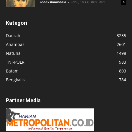
redaksimandala
-
Rabu, 18 Agustus, 2021
0
Kategori
Daerah
3235
Anambas
2601
Natuna
1498
TNI-POLRI
983
Batam
803
Bengkalis
784
Partner Media