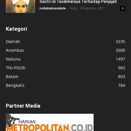
Santri di Tasikmalaya Terhadap Penjajah
redaksimandala
-
Rabu, 18 Agustus, 2021
0
Kategori
Daerah
3235
Anambas
2600
Natuna
1497
TNI-POLRI
982
Batam
803
Bengkalis
784
Partner Media