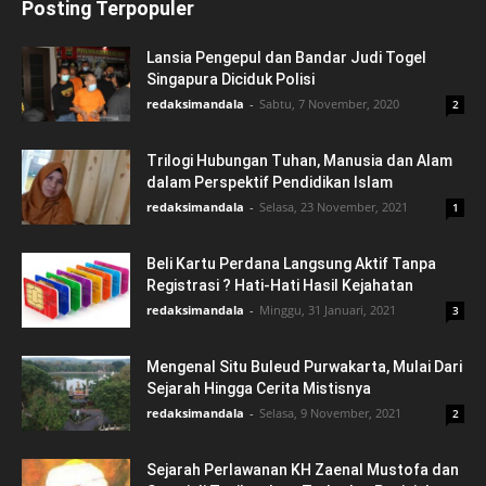
Posting Terpopuler
Lansia Pengepul dan Bandar Judi Togel
Singapura Diciduk Polisi
redaksimandala
-
Sabtu, 7 November, 2020
2
Trilogi Hubungan Tuhan, Manusia dan Alam
dalam Perspektif Pendidikan Islam
redaksimandala
-
Selasa, 23 November, 2021
1
Beli Kartu Perdana Langsung Aktif Tanpa
Registrasi ? Hati-Hati Hasil Kejahatan
redaksimandala
-
Minggu, 31 Januari, 2021
3
Mengenal Situ Buleud Purwakarta, Mulai Dari
Sejarah Hingga Cerita Mistisnya
redaksimandala
-
Selasa, 9 November, 2021
2
Sejarah Perlawanan KH Zaenal Mustofa dan