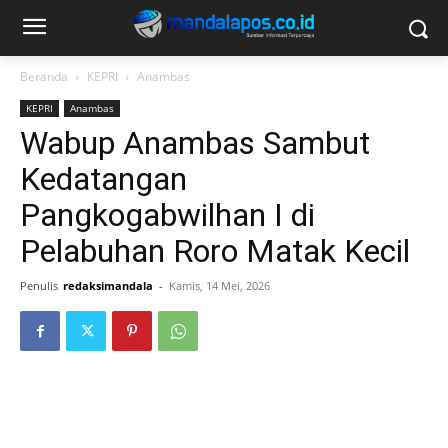
Beranda
KEPRI
Anambas
KEPRI
Anambas
Wabup Anambas Sambut
Kedatangan
Pangkogabwilhan I di
Pelabuhan Roro Matak Kecil
Penulis
redaksimandala
-
Kamis, 14 Mei, 2026