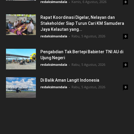
redaksimandala
-
Kamis, 6 Agustus, 2026
0
Rapat Koordinasi Digelar, Nelayan dan
Stakeholder Siap Turun Cari KM Samudera
Jaya Kelautan yang...
redaksimandala
-
Rabu, 5 Agustus, 2026
0
Pengabdian Tak Bertepi Babinter TNI AU di
Ujung Negeri
redaksimandala
-
Rabu, 5 Agustus, 2026
0
Di Balik Aman Langit Indonesia
redaksimandala
-
Rabu, 5 Agustus, 2026
0