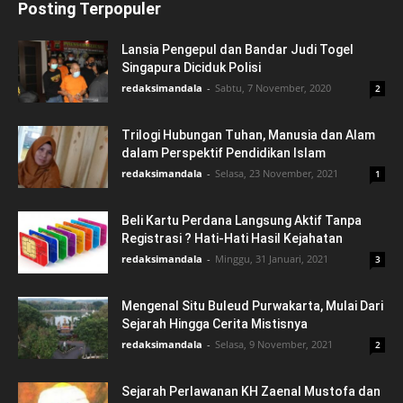
Posting Terpopuler
Lansia Pengepul dan Bandar Judi Togel
Singapura Diciduk Polisi
redaksimandala
-
Sabtu, 7 November, 2020
2
Trilogi Hubungan Tuhan, Manusia dan Alam
dalam Perspektif Pendidikan Islam
redaksimandala
-
Selasa, 23 November, 2021
1
Beli Kartu Perdana Langsung Aktif Tanpa
Registrasi ? Hati-Hati Hasil Kejahatan
redaksimandala
-
Minggu, 31 Januari, 2021
3
Mengenal Situ Buleud Purwakarta, Mulai Dari
Sejarah Hingga Cerita Mistisnya
redaksimandala
-
Selasa, 9 November, 2021
2
Sejarah Perlawanan KH Zaenal Mustofa dan