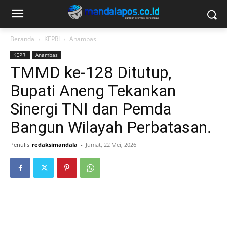
Beranda
KEPRI
Anambas
KEPRI
Anambas
TMMD ke-128 Ditutup,
Bupati Aneng Tekankan
Sinergi TNI dan Pemda
Bangun Wilayah Perbatasan.
Penulis
redaksimandala
-
Jumat, 22 Mei, 2026