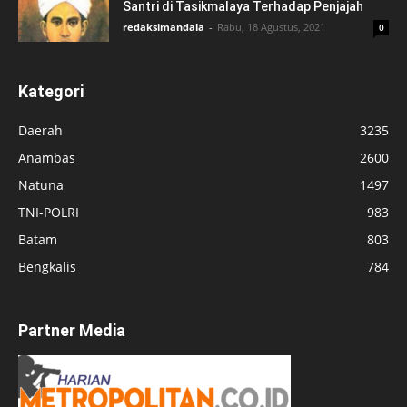
Santri di Tasikmalaya Terhadap Penjajah
redaksimandala
-
Rabu, 18 Agustus, 2021
0
Kategori
Daerah
3235
Anambas
2600
Natuna
1497
TNI-POLRI
983
Batam
803
Bengkalis
784
Partner Media