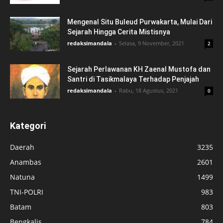
Mengenal Situ Buleud Purwakarta, Mulai Dari
Sejarah Hingga Cerita Mistisnya
redaksimandala
-
Selasa, 9 November, 2021
2
Sejarah Perlawanan KH Zaenal Mustofa dan
Santri di Tasikmalaya Terhadap Penjajah
redaksimandala
-
Rabu, 18 Agustus, 2021
0
Kategori
Daerah
3235
Anambas
2601
Natuna
1499
TNI-POLRI
983
Batam
803
Bengkalis
784