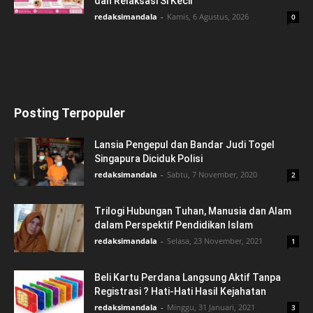
dan Relaksasi Si Kecil
redaksimandala
-
Kamis, 6 Agustus, 2026
0
Posting Terpopuler
Lansia Pengepul dan Bandar Judi Togel
Singapura Diciduk Polisi
redaksimandala
-
Sabtu, 7 November, 2020
2
Trilogi Hubungan Tuhan, Manusia dan Alam
dalam Perspektif Pendidikan Islam
redaksimandala
-
Selasa, 23 November, 2021
1
Beli Kartu Perdana Langsung Aktif Tanpa
Registrasi ? Hati-Hati Hasil Kejahatan
redaksimandala
-
Minggu, 31 Januari, 2021
3