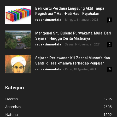
Beli Kartu Perdana Langsung Aktif Tanpa
Registrasi ? Hati-Hati Hasil Kejahatan
redaksimandala
-
Minggu, 31 Januari, 2021
3
Mengenal Situ Buleud Purwakarta, Mulai Dari
Sejarah Hingga Cerita Mistisnya
redaksimandala
-
Selasa, 9 November, 2021
2
Sejarah Perlawanan KH Zaenal Mustofa dan
Santri di Tasikmalaya Terhadap Penjajah
redaksimandala
-
Rabu, 18 Agustus, 2021
0
Kategori
Daerah
3235
Anambas
2605
Natuna
1502