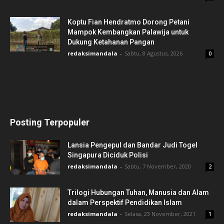
Koptu Fian Hendratmo Dorong Petani
Mampok Kembangkan Palawija untuk
Dukung Ketahanan Pangan
redaksimandala
-
Sabtu, 8 Agustus, 2026
0
Posting Terpopuler
Lansia Pengepul dan Bandar Judi Togel
Singapura Diciduk Polisi
redaksimandala
-
Sabtu, 7 November, 2020
2
Trilogi Hubungan Tuhan, Manusia dan Alam
dalam Perspektif Pendidikan Islam
redaksimandala
-
Selasa, 23 November, 2021
1