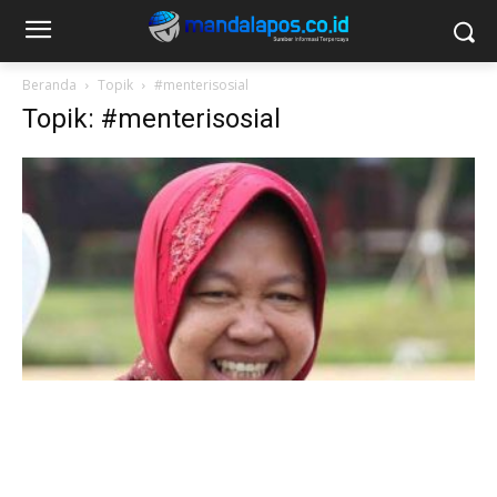
Beranda
Topik
#menterisosial
Topik: #menterisosial