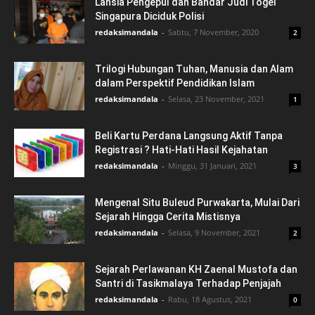
Lansia Pengepul dan Bandar Judi Togel
Singapura Diciduk Polisi
redaksimandala
-
Sabtu, 7 November, 2020
2
Trilogi Hubungan Tuhan, Manusia dan Alam
dalam Perspektif Pendidikan Islam
redaksimandala
-
Selasa, 23 November, 2021
1
Beli Kartu Perdana Langsung Aktif Tanpa
Registrasi ? Hati-Hati Hasil Kejahatan
redaksimandala
-
Minggu, 31 Januari, 2021
3
Mengenal Situ Buleud Purwakarta, Mulai Dari
Sejarah Hingga Cerita Mistisnya
redaksimandala
-
Selasa, 9 November, 2021
2
Sejarah Perlawanan KH Zaenal Mustofa dan
Santri di Tasikmalaya Terhadap Penjajah
redaksimandala
-
Rabu, 18 Agustus, 2021
0