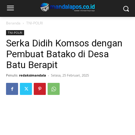
Beranda
TNI-POLRI
TNI-POLRI
Serka Didih Komsos dengan
Pembuat Batako di Desa
Batu Berapit
Penulis
redaksimandala
-
Selasa, 25 Februari, 2025