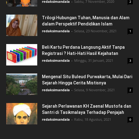
redaksimandala
-
Sabtu, 7 November, 2020
2
Trilogi Hubungan Tuhan, Manusia dan Alam
dalam Perspektif Pendidikan Islam
redaksimandala
-
Selasa, 23 November, 2021
1
Beli Kartu Perdana Langsung Aktif Tanpa
Registrasi ? Hati-Hati Hasil Kejahatan
redaksimandala
-
Minggu, 31 Januari, 2021
3
Mengenal Situ Buleud Purwakarta, Mulai Dari
Sejarah Hingga Cerita Mistisnya
redaksimandala
-
Selasa, 9 November, 2021
2
Sejarah Perlawanan KH Zaenal Mustofa dan
Santri di Tasikmalaya Terhadap Penjajah
redaksimandala
-
Rabu, 18 Agustus, 2021
0