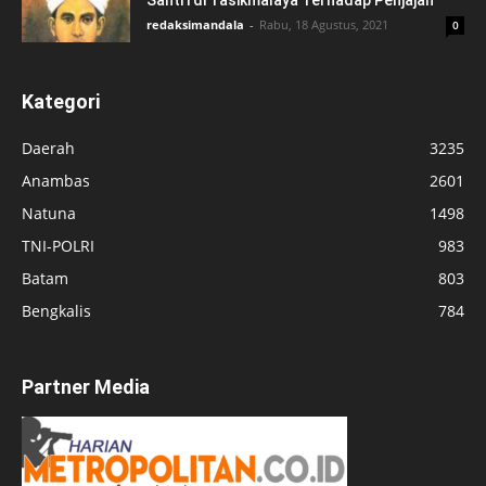
Santri di Tasikmalaya Terhadap Penjajah
redaksimandala
-
Rabu, 18 Agustus, 2021
0
Kategori
Daerah
3235
Anambas
2601
Natuna
1498
TNI-POLRI
983
Batam
803
Bengkalis
784
Partner Media