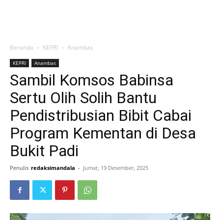
Beranda
KEPRI
Anambas
KEPRI
Anambas
Sambil Komsos Babinsa
Sertu Olih Solih Bantu
Pendistribusian Bibit Cabai
Program Kementan di Desa
Bukit Padi
Penulis
redaksimandala
-
Jumat, 19 Desember, 2025