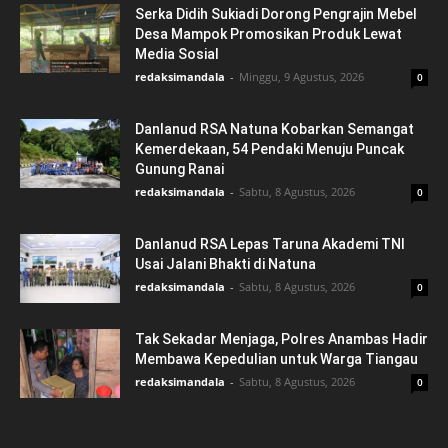
Serka Didih Sukiadi Dorong Pengrajin Mebel
Desa Mampok Promosikan Produk Lewat
Media Sosial
redaksimandala
-
Minggu, 9 Agustus, 2026
0
Danlanud RSA Natuna Kobarkan Semangat
Kemerdekaan, 54 Pendaki Menuju Puncak
Gunung Ranai
redaksimandala
-
Sabtu, 8 Agustus, 2026
0
Danlanud RSA Lepas Taruna Akademi TNI
Usai Jalani Bhakti di Natuna
redaksimandala
-
Sabtu, 8 Agustus, 2026
0
Tak Sekadar Menjaga, Polres Anambas Hadir
Membawa Kepedulian untuk Warga Tiangau
redaksimandala
-
Sabtu, 8 Agustus, 2026
0