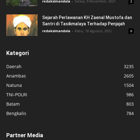
redaksimandala
-
Selasa, 9 November, 2021
2
Sejarah Perlawanan KH Zaenal Mustofa dan
Santri di Tasikmalaya Terhadap Penjajah
redaksimandala
-
Rabu, 18 Agustus, 2021
0
Kategori
Daerah
3235
Anambas
2605
Natuna
1504
TNI-POLRI
986
Batam
803
Bengkalis
784
Partner Media