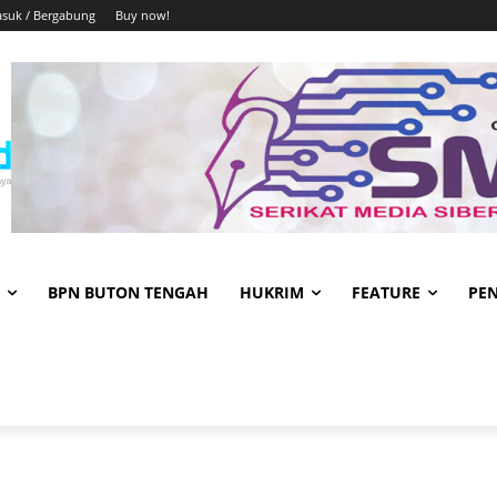
suk / Bergabung
Buy now!
BPN BUTON TENGAH
HUKRIM
FEATURE
PE