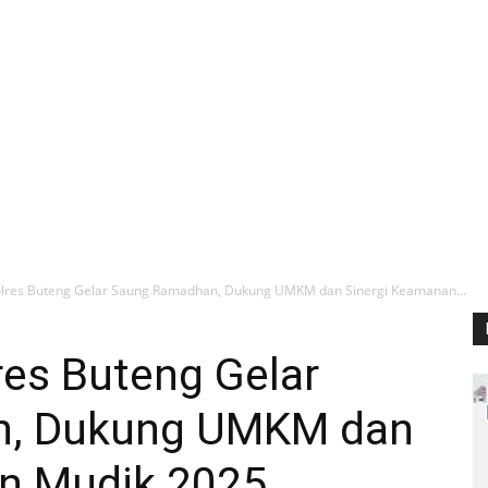
lres Buteng Gelar Saung Ramadhan, Dukung UMKM dan Sinergi Keamanan...
es Buteng Gelar
n, Dukung UMKM dan
n Mudik 2025