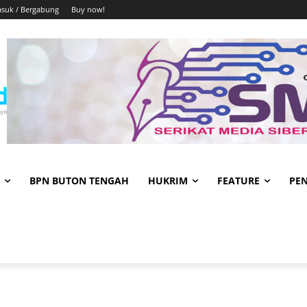
suk / Bergabung
Buy now!
BPN BUTON TENGAH
HUKRIM
FEATURE
PE