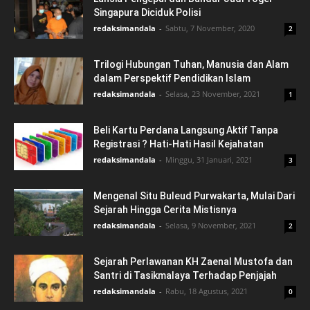
Singapura Diciduk Polisi
redaksimandala
-
Sabtu, 7 November, 2020
2
Trilogi Hubungan Tuhan, Manusia dan Alam
dalam Perspektif Pendidikan Islam
redaksimandala
-
Selasa, 23 November, 2021
1
Beli Kartu Perdana Langsung Aktif Tanpa
Registrasi ? Hati-Hati Hasil Kejahatan
redaksimandala
-
Minggu, 31 Januari, 2021
3
Mengenal Situ Buleud Purwakarta, Mulai Dari
Sejarah Hingga Cerita Mistisnya
redaksimandala
-
Selasa, 9 November, 2021
2
Sejarah Perlawanan KH Zaenal Mustofa dan
Santri di Tasikmalaya Terhadap Penjajah
redaksimandala
-
Rabu, 18 Agustus, 2021
0