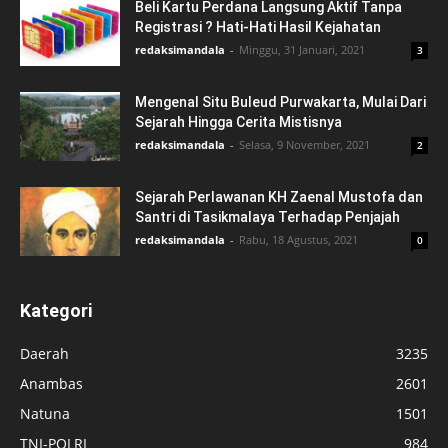
Beli Kartu Perdana Langsung Aktif Tanpa
Registrasi ? Hati-Hati Hasil Kejahatan
redaksimandala
-
Minggu, 31 Januari, 2021
3
Mengenal Situ Buleud Purwakarta, Mulai Dari
Sejarah Hingga Cerita Mistisnya
redaksimandala
-
Selasa, 9 November, 2021
2
Sejarah Perlawanan KH Zaenal Mustofa dan
Santri di Tasikmalaya Terhadap Penjajah
redaksimandala
-
Rabu, 18 Agustus, 2021
0
Kategori
Daerah
3235
Anambas
2601
Natuna
1501
TNI-POLRI
984