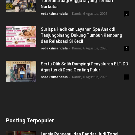
Toleransi bagi Anggota yang Terlibat
Narkoba
redaksimandala
-
Kamis, 6 Agustus, 2026
0
Surispa Hadirkan Layanan Spa Anak di
Tanjungpinang, Dukung Tumbuh Kembang
dan Relaksasi Si Kecil
redaksimandala
-
Kamis, 6 Agustus, 2026
0
Sertu Olih Solih Dampingi Penyaluran BLT-DD
Agustus di Desa Genting Pulur
redaksimandala
-
Kamis, 6 Agustus, 2026
0
Posting Terpopuler
Lansia Pengepul dan Bandar Judi Togel