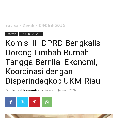
Beranda
Daerah
DPRD BENGKALIS
Daerah
DPRD BENGKALIS
Komisi III DPRD Bengkalis
Dorong Limbah Rumah
Tangga Bernilai Ekonomi,
Koordinasi dengan
Disperindagkop UKM Riau
Penulis
redaksimandala
-
Kamis, 15 Januari, 2026