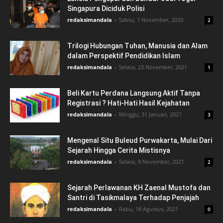
Singapura Diciduk Polisi
redaksimandala
-
Sabtu, 7 November, 2020
2
Trilogi Hubungan Tuhan, Manusia dan Alam
dalam Perspektif Pendidikan Islam
redaksimandala
-
Selasa, 23 November, 2021
1
Beli Kartu Perdana Langsung Aktif Tanpa
Registrasi ? Hati-Hati Hasil Kejahatan
redaksimandala
-
Minggu, 31 Januari, 2021
3
Mengenal Situ Buleud Purwakarta, Mulai Dari
Sejarah Hingga Cerita Mistisnya
redaksimandala
-
Selasa, 9 November, 2021
2
Sejarah Perlawanan KH Zaenal Mustofa dan
Santri di Tasikmalaya Terhadap Penjajah
redaksimandala
-
Rabu, 18 Agustus, 2021
0