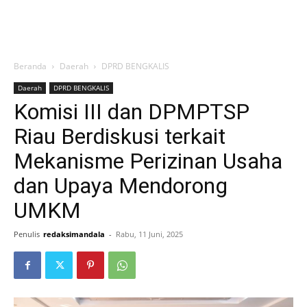
Beranda
Daerah
DPRD BENGKALIS
Daerah
DPRD BENGKALIS
Komisi III dan DPMPTSP
Riau Berdiskusi terkait
Mekanisme Perizinan Usaha
dan Upaya Mendorong
UMKM
Penulis
redaksimandala
-
Rabu, 11 Juni, 2025