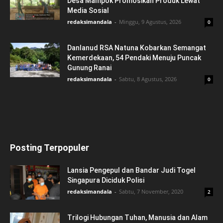
Desa Mampok Promosikan Produk Lewat
Media Sosial
redaksimandala
-
Minggu, 9 Agustus, 2026
0
Danlanud RSA Natuna Kobarkan Semangat
Kemerdekaan, 54 Pendaki Menuju Puncak
Gunung Ranai
redaksimandala
-
Sabtu, 8 Agustus, 2026
0
Posting Terpopuler
Lansia Pengepul dan Bandar Judi Togel
Singapura Diciduk Polisi
redaksimandala
-
Sabtu, 7 November, 2020
2
Trilogi Hubungan Tuhan, Manusia dan Alam