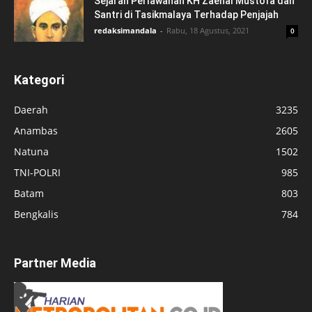
Sejarah Perlawanan KH Zaenal Mustofa dan
Santri di Tasikmalaya Terhadap Penjajah
redaksimandala
-
Rabu, 18 Agustus, 2021
0
Kategori
Daerah
3235
Anambas
2605
Natuna
1502
TNI-POLRI
985
Batam
803
Bengkalis
784
Partner Media