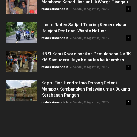
Membawa Kepedulian untuk Warga Tiangau
redaksimandala
-
Sabtu, 8 Agustus, 2026
0
Lanud Raden Sadjad Touring Kemerdekaan
Jelajahi Destinasi Wisata Natuna
redaksimandala
-
Sabtu, 8 Agustus, 2026
0
HNSI Kepri Koordinasikan Pemulangan 4 ABK
KM Samudera Jaya Kelautan ke Anambas
redaksimandala
-
Sabtu, 8 Agustus, 2026
0
Koptu Fian Hendratmo Dorong Petani
Mampok Kembangkan Palawija untuk Dukung
Ketahanan Pangan
redaksimandala
-
Sabtu, 8 Agustus, 2026
0