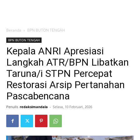
Beranda
BPN BUTON TENGAH
BPN BUTON TENGAH
Kepala ANRI Apresiasi
Langkah ATR/BPN Libatkan
Taruna/i STPN Percepat
Restorasi Arsip Pertanahan
Pascabencana
Penulis
redaksimandala
-
Selasa, 10 Februari, 2026