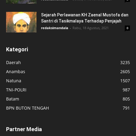
Sejarah Perlawanan KH Zaenal Mustofa dan
Santri di Tasikmalaya Terhadap Penjajah
redaksimandala
-
Rabu, 18 Agustus, 2021
0
Kategori
Daerah
3235
Anambas
2605
Natuna
1507
TNI-POLRI
987
Batam
805
BPN BUTON TENGAH
791
Partner Media