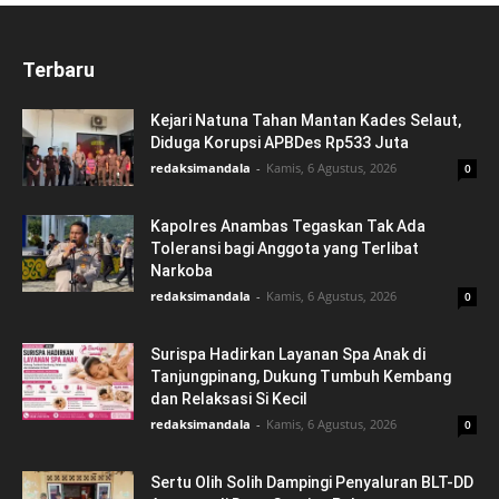
Terbaru
Kejari Natuna Tahan Mantan Kades Selaut,
Diduga Korupsi APBDes Rp533 Juta
redaksimandala
-
Kamis, 6 Agustus, 2026
0
Kapolres Anambas Tegaskan Tak Ada
Toleransi bagi Anggota yang Terlibat
Narkoba
redaksimandala
-
Kamis, 6 Agustus, 2026
0
Surispa Hadirkan Layanan Spa Anak di
Tanjungpinang, Dukung Tumbuh Kembang
dan Relaksasi Si Kecil
redaksimandala
-
Kamis, 6 Agustus, 2026
0
Sertu Olih Solih Dampingi Penyaluran BLT-DD