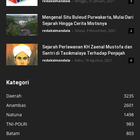
redaksimandala
-
Minggu, 31 Januari, 2021
3
Mengenal Situ Buleud Purwakarta, Mulai Dari
Sejarah Hingga Cerita Mistisnya
redaksimandala
-
Selasa, 9 November, 2021
2
Sejarah Perlawanan KH Zaenal Mustofa dan
Santri di Tasikmalaya Terhadap Penjajah
redaksimandala
-
Rabu, 18 Agustus, 2021
0
Kategori
Daerah
3235
Anambas
2601
Natuna
1498
TNI-POLRI
983
Batam
803