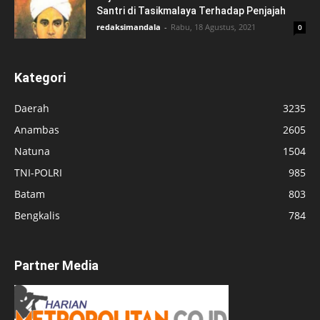
Santri di Tasikmalaya Terhadap Penjajah
redaksimandala
-
Rabu, 18 Agustus, 2021
0
Kategori
Daerah
3235
Anambas
2605
Natuna
1504
TNI-POLRI
985
Batam
803
Bengkalis
784
Partner Media