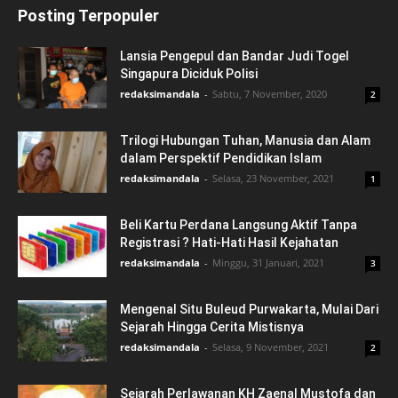
Posting Terpopuler
Lansia Pengepul dan Bandar Judi Togel
Singapura Diciduk Polisi
redaksimandala
-
Sabtu, 7 November, 2020
2
Trilogi Hubungan Tuhan, Manusia dan Alam
dalam Perspektif Pendidikan Islam
redaksimandala
-
Selasa, 23 November, 2021
1
Beli Kartu Perdana Langsung Aktif Tanpa
Registrasi ? Hati-Hati Hasil Kejahatan
redaksimandala
-
Minggu, 31 Januari, 2021
3
Mengenal Situ Buleud Purwakarta, Mulai Dari
Sejarah Hingga Cerita Mistisnya
redaksimandala
-
Selasa, 9 November, 2021
2
Sejarah Perlawanan KH Zaenal Mustofa dan