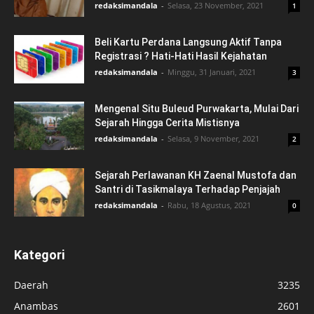
redaksimandala
-
Selasa, 23 November, 2021
1
Beli Kartu Perdana Langsung Aktif Tanpa
Registrasi ? Hati-Hati Hasil Kejahatan
redaksimandala
-
Minggu, 31 Januari, 2021
3
Mengenal Situ Buleud Purwakarta, Mulai Dari
Sejarah Hingga Cerita Mistisnya
redaksimandala
-
Selasa, 9 November, 2021
2
Sejarah Perlawanan KH Zaenal Mustofa dan
Santri di Tasikmalaya Terhadap Penjajah
redaksimandala
-
Rabu, 18 Agustus, 2021
0
Kategori
Daerah
3235
Anambas
2601