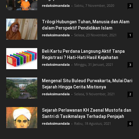
redaksimandala
-
Sabtu, 7 November, 2020
2
Trilogi Hubungan Tuhan, Manusia dan Alam
dalam Perspektif Pendidikan Islam
redaksimandala
-
Selasa, 23 November, 2021
1
Beli Kartu Perdana Langsung Aktif Tanpa
Registrasi ? Hati-Hati Hasil Kejahatan
redaksimandala
-
Minggu, 31 Januari, 2021
3
Mengenal Situ Buleud Purwakarta, Mulai Dari
Sejarah Hingga Cerita Mistisnya
redaksimandala
-
Selasa, 9 November, 2021
2
Sejarah Perlawanan KH Zaenal Mustofa dan
Santri di Tasikmalaya Terhadap Penjajah
redaksimandala
-
Rabu, 18 Agustus, 2021
0