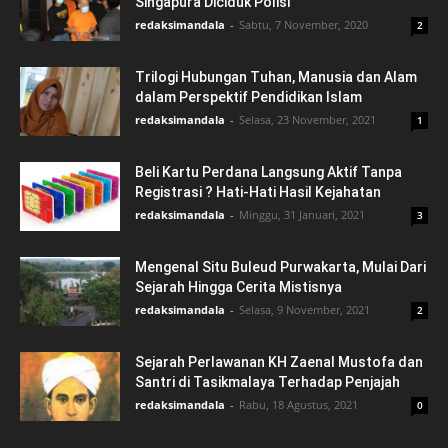
Singapura Diciduk Polisi
redaksimandala
-
Sabtu, 7 November, 2020
2
Trilogi Hubungan Tuhan, Manusia dan Alam
dalam Perspektif Pendidikan Islam
redaksimandala
-
Selasa, 23 November, 2021
1
Beli Kartu Perdana Langsung Aktif Tanpa
Registrasi ? Hati-Hati Hasil Kejahatan
redaksimandala
-
Minggu, 31 Januari, 2021
3
Mengenal Situ Buleud Purwakarta, Mulai Dari
Sejarah Hingga Cerita Mistisnya
redaksimandala
-
Selasa, 9 November, 2021
2
Sejarah Perlawanan KH Zaenal Mustofa dan
Santri di Tasikmalaya Terhadap Penjajah
redaksimandala
-
Rabu, 18 Agustus, 2021
0