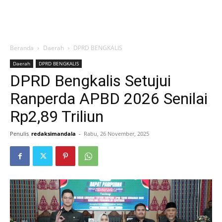
Beranda
Daerah
DPRD BENGKALIS
Daerah
DPRD BENGKALIS
DPRD Bengkalis Setujui
Ranperda APBD 2026 Senilai
Rp2,89 Triliun
Penulis
redaksimandala
-
Rabu, 26 November, 2025