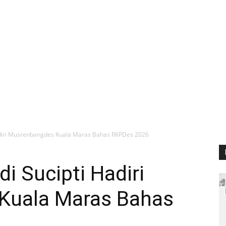
adiri Musrenbangdes Kuala Maras Bahas RKPDes 2026
i Sucipti Hadiri
Kuala Maras Bahas