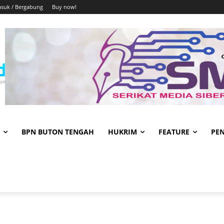
suk / Bergabung
Buy now!
BPN BUTON TENGAH
HUKRIM
FEATURE
PE