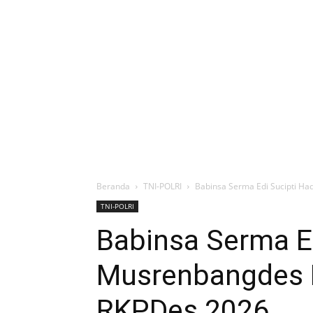
Beranda
TNI-POLRI
Babinsa Serma Edi Sucipti H
TNI-POLRI
Babinsa Serma Ed
Musrenbangdes 
RKPDes 2026