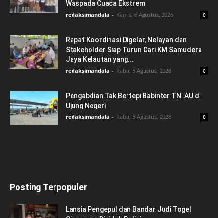
Waspada Cuaca Ekstrem
redaksimandala
-
Kamis, 6 Agustus, 2026
0
Rapat Koordinasi Digelar, Nelayan dan
Stakeholder Siap Turun Cari KM Samudera
Jaya Kelautan yang...
redaksimandala
-
Rabu, 5 Agustus, 2026
0
Pengabdian Tak Bertepi Babinter TNI AU di
Ujung Negeri
redaksimandala
-
Rabu, 5 Agustus, 2026
0
Posting Terpopuler
Lansia Pengepul dan Bandar Judi Togel