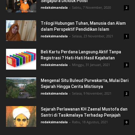
Singapura Diciduk Polisi
redaksimandala
-
Sabtu, 7 November, 2020
2
Trilogi Hubungan Tuhan, Manusia dan Alam
dalam Perspektif Pendidikan Islam
redaksimandala
-
Selasa, 23 November, 2021
1
Beli Kartu Perdana Langsung Aktif Tanpa
Registrasi ? Hati-Hati Hasil Kejahatan
redaksimandala
-
Minggu, 31 Januari, 2021
3
Mengenal Situ Buleud Purwakarta, Mulai Dari
Sejarah Hingga Cerita Mistisnya
redaksimandala
-
Selasa, 9 November, 2021
2
Sejarah Perlawanan KH Zaenal Mustofa dan
Santri di Tasikmalaya Terhadap Penjajah
redaksimandala
-
Rabu, 18 Agustus, 2021
0