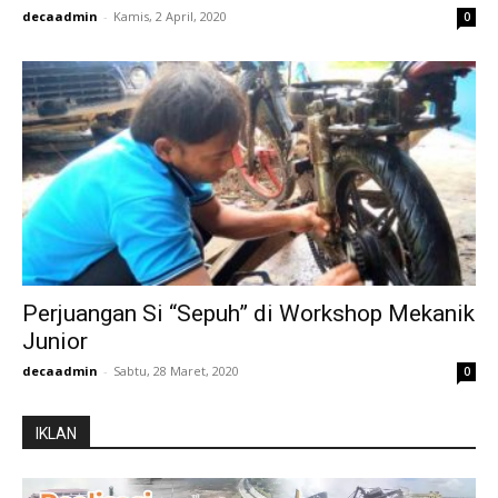
decaadmin
-
Kamis, 2 April, 2020
0
Perjuangan Si “Sepuh” di Workshop Mekanik
Junior
decaadmin
-
Sabtu, 28 Maret, 2020
0
IKLAN