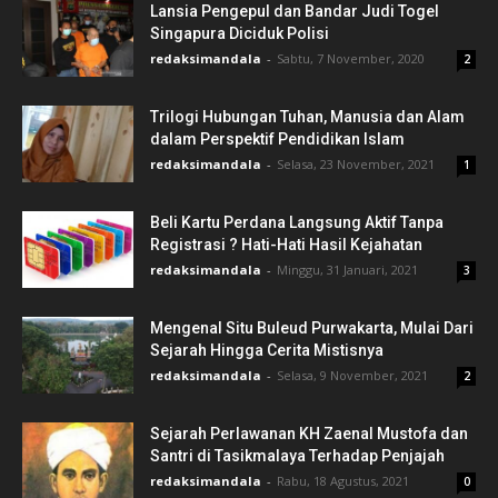
Lansia Pengepul dan Bandar Judi Togel
Singapura Diciduk Polisi
redaksimandala
-
Sabtu, 7 November, 2020
2
Trilogi Hubungan Tuhan, Manusia dan Alam
dalam Perspektif Pendidikan Islam
redaksimandala
-
Selasa, 23 November, 2021
1
Beli Kartu Perdana Langsung Aktif Tanpa
Registrasi ? Hati-Hati Hasil Kejahatan
redaksimandala
-
Minggu, 31 Januari, 2021
3
Mengenal Situ Buleud Purwakarta, Mulai Dari
Sejarah Hingga Cerita Mistisnya
redaksimandala
-
Selasa, 9 November, 2021
2
Sejarah Perlawanan KH Zaenal Mustofa dan
Santri di Tasikmalaya Terhadap Penjajah
redaksimandala
-
Rabu, 18 Agustus, 2021
0