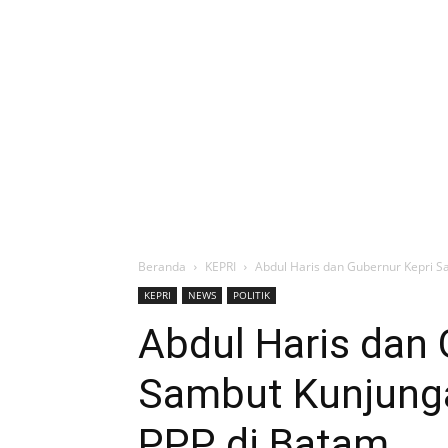
Beranda
KEPRI
Abdul Haris dan Gubernur Kepri S
KEPRI
NEWS
POLITIK
Abdul Haris dan 
Sambut Kunjung
PPP di Batam