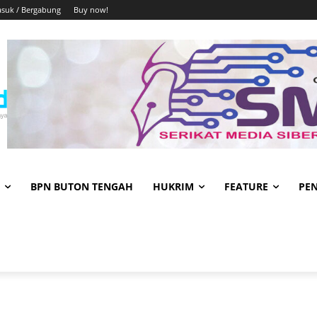
suk / Bergabung
Buy now!
BPN BUTON TENGAH
HUKRIM
FEATURE
PE