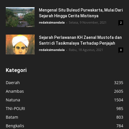
Mengenal Situ Buleud Purwakarta, Mulai Dari
Sejarah Hingga Cerita Mistisnya
redaksimandala
-
Selasa, 9 November, 2021
2
Sejarah Perlawanan KH Zaenal Mustofa dan
Santri di Tasikmalaya Terhadap Penjajah
redaksimandala
-
Rabu, 18 Agustus, 2021
0
Kategori
Daerah
3235
Anambas
2605
Natuna
1504
TNI-POLRI
985
Batam
803
Bengkalis
784