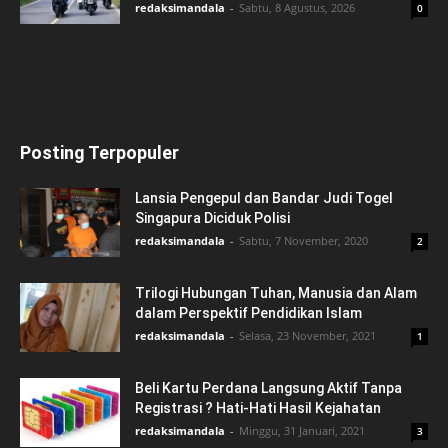
redaksimandala
-
Sabtu, 8 Agustus, 2026
0
Posting Terpopuler
Lansia Pengepul dan Bandar Judi Togel
Singapura Diciduk Polisi
redaksimandala
-
Sabtu, 7 November, 2020
2
Trilogi Hubungan Tuhan, Manusia dan Alam
dalam Perspektif Pendidikan Islam
redaksimandala
-
Selasa, 23 November, 2021
1
Beli Kartu Perdana Langsung Aktif Tanpa
Registrasi ? Hati-Hati Hasil Kejahatan
redaksimandala
-
Minggu, 31 Januari, 2021
3