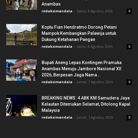
Anambas
redaksimandala
-
Sabtu, 8 Agustus, 2026
0
Koptu Fian Hendratmo Dorong Petani
Mampok Kembangkan Palawija untuk
Dukung Ketahanan Pangan
redaksimandala
-
Sabtu, 8 Agustus, 2026
0
Bupati Aneng Lepas Kontingen Pramuka
Anambas Menuju Jambore Nasional XII
2026, Berpesan Jaga Nama...
redaksimandala
-
Jumat, 7 Agustus, 2026
0
BREAKING NEWS: 4 ABK KM Samudera Jaya
Kelautan Ditemukan Selamat, Ditolong Kapal
Malaysia
redaksimandala
-
Jumat, 7 Agustus, 2026
0