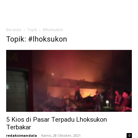
Beranda
Topik
#lhoksukon
Topik: #lhoksukon
5 Kios di Pasar Terpadu Lhoksukon
Terbakar
redaksimandala
-
Kamis, 28 Oktober, 2021
0