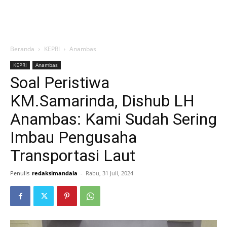
Beranda
KEPRI
Anambas
KEPRI
Anambas
Soal Peristiwa
KM.Samarinda, Dishub LH
Anambas: Kami Sudah Sering
Imbau Pengusaha
Transportasi Laut
Penulis
redaksimandala
-
Rabu, 31 Juli, 2024