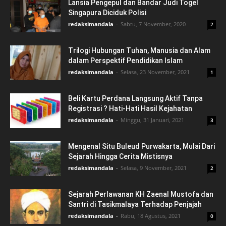
Lansia Pengepul dan Bandar Judi Togel
Singapura Diciduk Polisi
redaksimandala
-
Sabtu, 7 November, 2020
2
Trilogi Hubungan Tuhan, Manusia dan Alam
dalam Perspektif Pendidikan Islam
redaksimandala
-
Selasa, 23 November, 2021
1
Beli Kartu Perdana Langsung Aktif Tanpa
Registrasi ? Hati-Hati Hasil Kejahatan
redaksimandala
-
Minggu, 31 Januari, 2021
3
Mengenal Situ Buleud Purwakarta, Mulai Dari
Sejarah Hingga Cerita Mistisnya
redaksimandala
-
Selasa, 9 November, 2021
2
Sejarah Perlawanan KH Zaenal Mustofa dan
Santri di Tasikmalaya Terhadap Penjajah
redaksimandala
-
Rabu, 18 Agustus, 2021
0