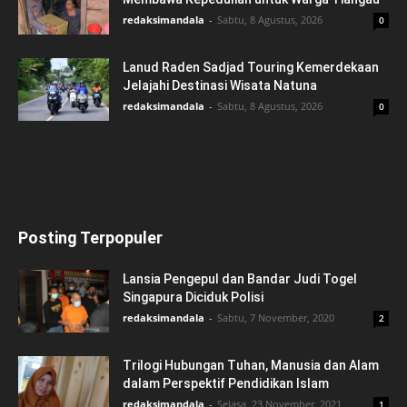
redaksimandala
-
Sabtu, 8 Agustus, 2026
0
Lanud Raden Sadjad Touring Kemerdekaan
Jelajahi Destinasi Wisata Natuna
redaksimandala
-
Sabtu, 8 Agustus, 2026
0
Posting Terpopuler
Lansia Pengepul dan Bandar Judi Togel
Singapura Diciduk Polisi
redaksimandala
-
Sabtu, 7 November, 2020
2
Trilogi Hubungan Tuhan, Manusia dan Alam
dalam Perspektif Pendidikan Islam
redaksimandala
-
Selasa, 23 November, 2021
1