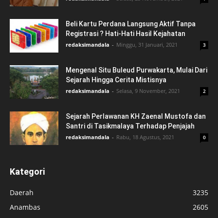
Beli Kartu Perdana Langsung Aktif Tanpa
Registrasi ? Hati-Hati Hasil Kejahatan
redaksimandala
-
Minggu, 31 Januari, 2021
3
Mengenal Situ Buleud Purwakarta, Mulai Dari
Sejarah Hingga Cerita Mistisnya
redaksimandala
-
Selasa, 9 November, 2021
2
Sejarah Perlawanan KH Zaenal Mustofa dan
Santri di Tasikmalaya Terhadap Penjajah
redaksimandala
-
Rabu, 18 Agustus, 2021
0
Kategori
Daerah
3235
Anambas
2605