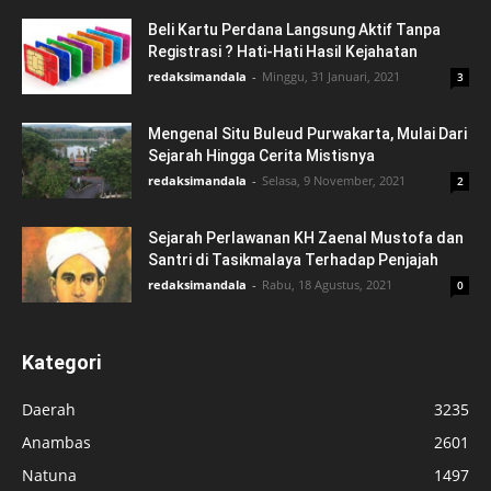
Beli Kartu Perdana Langsung Aktif Tanpa
Registrasi ? Hati-Hati Hasil Kejahatan
redaksimandala
-
Minggu, 31 Januari, 2021
3
Mengenal Situ Buleud Purwakarta, Mulai Dari
Sejarah Hingga Cerita Mistisnya
redaksimandala
-
Selasa, 9 November, 2021
2
Sejarah Perlawanan KH Zaenal Mustofa dan
Santri di Tasikmalaya Terhadap Penjajah
redaksimandala
-
Rabu, 18 Agustus, 2021
0
Kategori
Daerah
3235
Anambas
2601
Natuna
1497