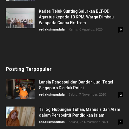
Kades Teluk Sunting Salurkan BLT-DD
Agustus kepada 13 KPM, Warga Diimbau
Waspada Cuaca Ekstrem
redaksimandala
-
Kamis, 6 Agustus, 2026
0
Posting Terpopuler
Lansia Pengepul dan Bandar Judi Togel
Singapura Diciduk Polisi
redaksimandala
-
Sabtu, 7 November, 2020
2
Trilogi Hubungan Tuhan, Manusia dan Alam
dalam Perspektif Pendidikan Islam
redaksimandala
-
Selasa, 23 November, 2021
1