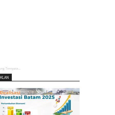
ng Ternyata...
IKLAN