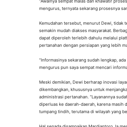
“Awalnya sempat malas dan khawatir proses
mengurus, ternyata sekarang prosesnya san
Kemudahan tersebut, menurut Dewi, tidak te
semakin mudah diakses masyarakat. Berbaga
dapat diperoleh terlebih dahulu melalui pla
pertanahan dengan persiapan yang lebih m
“Informasinya sekarang sudah lengkap, ada 
mengurus pun saya sempat mencari informas
Meski demikian, Dewi berharap inovasi layan
dikembangkan, khususnya untuk menjangkau
administrasi pertanahan. “Layanannya suda
diperluas ke daerah-daerah, karena masih d
tumpang tindih, terutama di wilayah yang be
Hal senada disampaikan Mardiantoro. Ia men