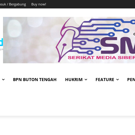
suk / Bergabung
Buy now!
BPN BUTON TENGAH
HUKRIM
FEATURE
PE