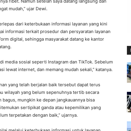
nya ribet. Namun setelah saya datang langsung dan
gat mudah,” ujar Dewi.
rlepas dari keterbukaan informasi layanan yang kini
i informasi terkait prosedur dan persyaratan layanan
tform digital, sehingga masyarakat datang ke kantor
atang.
di media sosial seperti Instagram dan TikTok. Sebelum
i lewat internet, dan memang mudah sekali,” katanya.
an yang telah berjalan baik tersebut dapat terus
 wilayah yang belum sepenuhnya tertib secara
h bagus, mungkin ke depan jangkauannya bisa
itemukan sertipikat ganda atau kepemilikan yang
lum terpetakan dengan baik,” ujarnya.
ilai melalui keterbukaan informasi untuk layanan