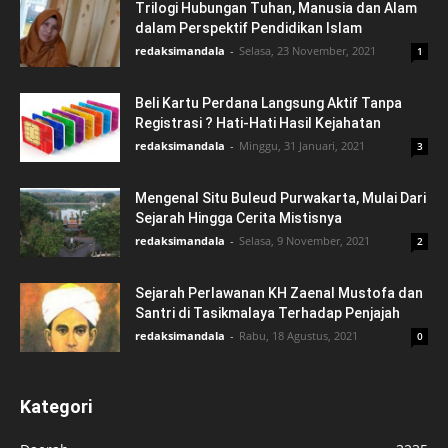
Trilogi Hubungan Tuhan, Manusia dan Alam
dalam Perspektif Pendidikan Islam
redaksimandala
-
Selasa, 23 November, 2021
1
Beli Kartu Perdana Langsung Aktif Tanpa
Registrasi ? Hati-Hati Hasil Kejahatan
redaksimandala
-
Minggu, 31 Januari, 2021
3
Mengenal Situ Buleud Purwakarta, Mulai Dari
Sejarah Hingga Cerita Mistisnya
redaksimandala
-
Selasa, 9 November, 2021
2
Sejarah Perlawanan KH Zaenal Mustofa dan
Santri di Tasikmalaya Terhadap Penjajah
redaksimandala
-
Rabu, 18 Agustus, 2021
0
Kategori