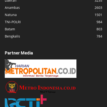
Daerah
3235
Anambas
2603
Natuna
1501
TNI-POLRI
984
Batam
803
Bengkalis
784
Partner Media