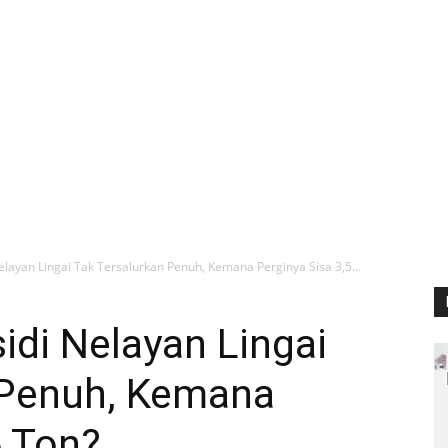
elayan Lingai Tak Tersalurkan Penuh, Kemana Perginya Sisa 3,5...
idi Nelayan Lingai
 Penuh, Kemana
5 Ton?