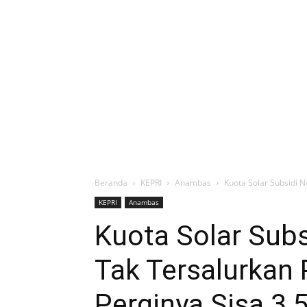
Beranda
KEPRI
Anambas
Kuota Solar Subsidi N
KEPRI
Anambas
Kuota Solar Subs
Tak Tersalurkan
Perginya Sisa 3,