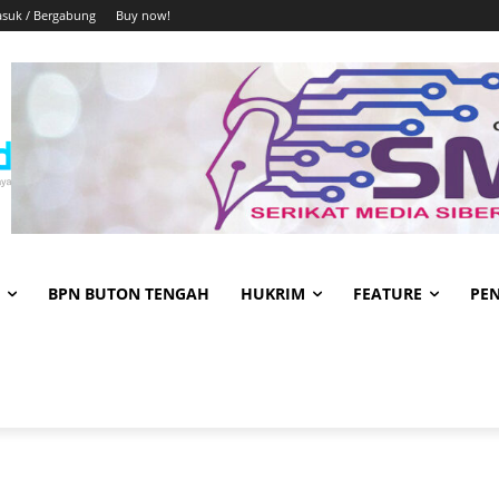
suk / Bergabung
Buy now!
BPN BUTON TENGAH
HUKRIM
FEATURE
PE