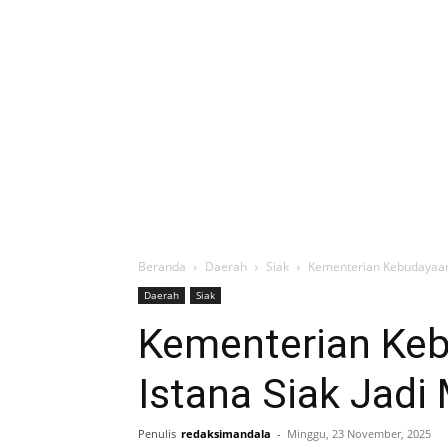
Beranda
Daerah
Siak
Kementerian Kebudayaan
Daerah
Siak
Kementerian Ke
Istana Siak Jad
Penulis
redaksimandala
-
Minggu, 23 November, 2025