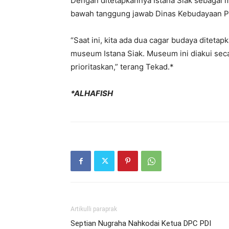
Dengan ditetapkannya Istana Siak sebaga
bawah tanggung jawab Dinas Kebudayaan P
“Saat ini, kita ada dua cagar budaya ditet
museum Istana Siak. Museum ini diakui seca
prioritaskan,” terang Tekad.*
*ALHAFISH
Artikulli paraprak
Septian Nugraha Nahkodai Ketua DPC PDI