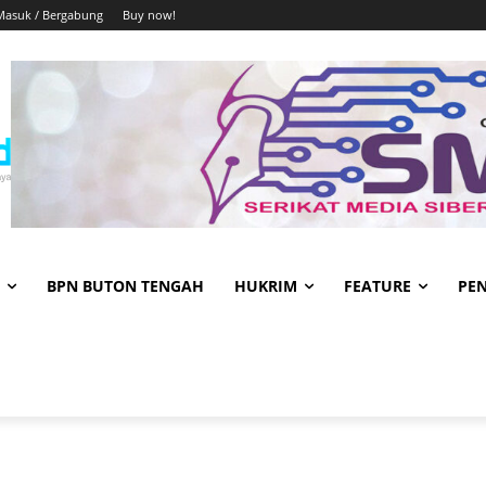
Masuk / Bergabung
Buy now!
BPN BUTON TENGAH
HUKRIM
FEATURE
PE