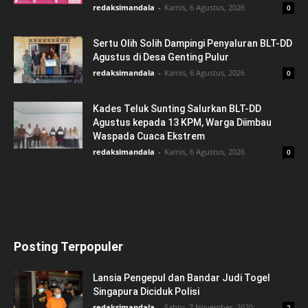
redaksimandala
-
Kamis, 6 Agustus, 2026
0
Sertu Olih Solih Dampingi Penyaluran BLT-DD
Agustus di Desa Genting Pulur
redaksimandala
-
Kamis, 6 Agustus, 2026
0
Kades Teluk Sunting Salurkan BLT-DD
Agustus kepada 13 KPM, Warga Diimbau
Waspada Cuaca Ekstrem
redaksimandala
-
Kamis, 6 Agustus, 2026
0
Posting Terpopuler
Lansia Pengepul dan Bandar Judi Togel
Singapura Diciduk Polisi
redaksimandala
-
Sabtu, 7 November, 2020
2