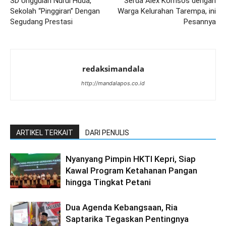
SD Unggulan Nurul Huda,
Serda Alex Komsos dengan
Sekolah “Pinggiran” Dengan
Warga Kelurahan Tarempa, ini
Segudang Prestasi
Pesannya
redaksimandala
http://mandalapos.co.id
ARTIKEL TERKAIT
DARI PENULIS
Nyanyang Pimpin HKTI Kepri, Siap
Kawal Program Ketahanan Pangan
hingga Tingkat Petani
Dua Agenda Kebangsaan, Ria
Saptarika Tegaskan Pentingnya