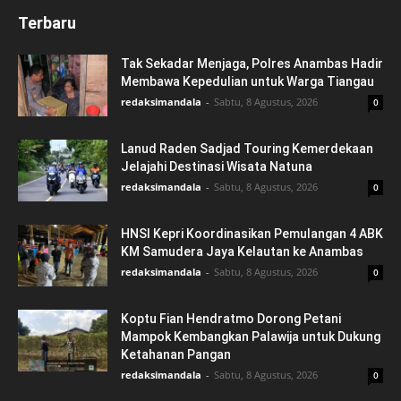
Terbaru
Tak Sekadar Menjaga, Polres Anambas Hadir
Membawa Kepedulian untuk Warga Tiangau
redaksimandala
-
Sabtu, 8 Agustus, 2026
0
Lanud Raden Sadjad Touring Kemerdekaan
Jelajahi Destinasi Wisata Natuna
redaksimandala
-
Sabtu, 8 Agustus, 2026
0
HNSI Kepri Koordinasikan Pemulangan 4 ABK
KM Samudera Jaya Kelautan ke Anambas
redaksimandala
-
Sabtu, 8 Agustus, 2026
0
Koptu Fian Hendratmo Dorong Petani
Mampok Kembangkan Palawija untuk Dukung
Ketahanan Pangan
redaksimandala
-
Sabtu, 8 Agustus, 2026
0