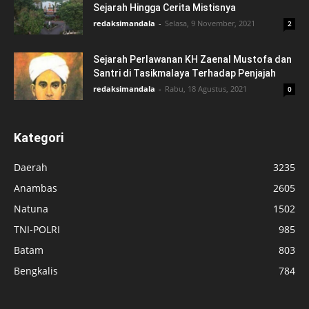
Sejarah Hingga Cerita Mistisnya
redaksimandala
-
Selasa, 9 November, 2021
2
Sejarah Perlawanan KH Zaenal Mustofa dan
Santri di Tasikmalaya Terhadap Penjajah
redaksimandala
-
Rabu, 18 Agustus, 2021
0
Kategori
Daerah
3235
Anambas
2605
Natuna
1502
TNI-POLRI
985
Batam
803
Bengkalis
784