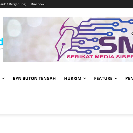
suk / Bergabung
Buy now!
BPN BUTON TENGAH
HUKRIM
FEATURE
PE