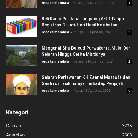
redaksimandala
-
Selasa, 23 November, 2021
1
Beli Kartu Perdana Langsung Aktif Tanpa
Registrasi ? Hati-Hati Hasil Kejahatan
redaksimandala
-
Minggu, 31 Januari, 2021
3
Mengenal Situ Buleud Purwakarta, Mulai Dari
Sejarah Hingga Cerita Mistisnya
redaksimandala
-
Selasa, 9 November, 2021
2
Sejarah Perlawanan KH Zaenal Mustofa dan
Santri di Tasikmalaya Terhadap Penjajah
redaksimandala
-
Rabu, 18 Agustus, 2021
0
Kategori
Daerah
3235
Anambas
2603