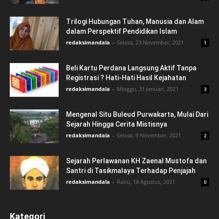
Trilogi Hubungan Tuhan, Manusia dan Alam
dalam Perspektif Pendidikan Islam
redaksimandala
-
Selasa, 23 November, 2021
1
Beli Kartu Perdana Langsung Aktif Tanpa
Registrasi ? Hati-Hati Hasil Kejahatan
redaksimandala
-
Minggu, 31 Januari, 2021
3
Mengenal Situ Buleud Purwakarta, Mulai Dari
Sejarah Hingga Cerita Mistisnya
redaksimandala
-
Selasa, 9 November, 2021
2
Sejarah Perlawanan KH Zaenal Mustofa dan
Santri di Tasikmalaya Terhadap Penjajah
redaksimandala
-
Rabu, 18 Agustus, 2021
0
Kategori