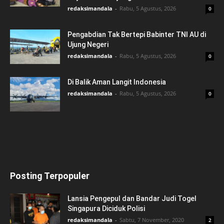
redaksimandala
-
Rabu, 5 Agustus, 2026
0
Pengabdian Tak Bertepi Babinter TNI AU di
Ujung Negeri
redaksimandala
-
Rabu, 5 Agustus, 2026
0
Di Balik Aman Langit Indonesia
redaksimandala
-
Rabu, 5 Agustus, 2026
0
Posting Terpopuler
Lansia Pengepul dan Bandar Judi Togel
Singapura Diciduk Polisi
redaksimandala
-
Sabtu, 7 November, 2020
2