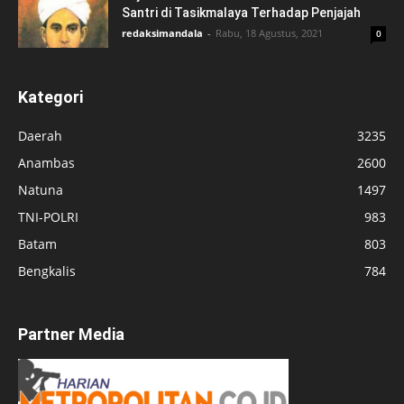
Santri di Tasikmalaya Terhadap Penjajah
redaksimandala
-
Rabu, 18 Agustus, 2021
0
Kategori
Daerah
3235
Anambas
2600
Natuna
1497
TNI-POLRI
983
Batam
803
Bengkalis
784
Partner Media