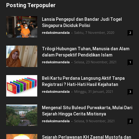
Posting Terpopuler
Lansia Pengepul dan Bandar Judi Togel
Singapura Diciduk Polisi
redaksimandala
-
Sabtu, 7 November, 2020
2
Trilogi Hubungan Tuhan, Manusia dan Alam
dalam Perspektif Pendidikan Islam
redaksimandala
-
Selasa, 23 November, 2021
1
Beli Kartu Perdana Langsung Aktif Tanpa
Registrasi ? Hati-Hati Hasil Kejahatan
redaksimandala
-
Minggu, 31 Januari, 2021
3
Mengenal Situ Buleud Purwakarta, Mulai Dari
Sejarah Hingga Cerita Mistisnya
redaksimandala
-
Selasa, 9 November, 2021
2
Sejarah Perlawanan KH Zaenal Mustofa dan