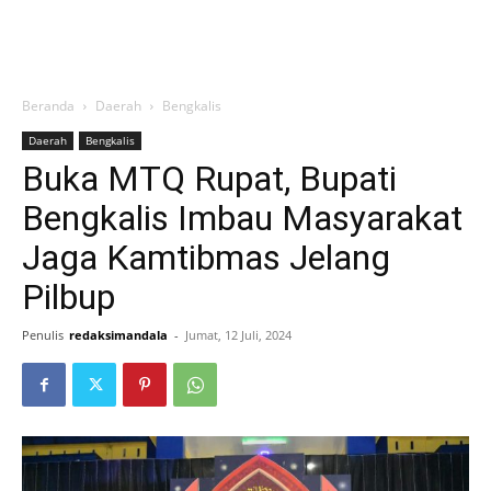
Beranda
Daerah
Bengkalis
Daerah
Bengkalis
Buka MTQ Rupat, Bupati
Bengkalis Imbau Masyarakat
Jaga Kamtibmas Jelang
Pilbup
Penulis
redaksimandala
-
Jumat, 12 Juli, 2024