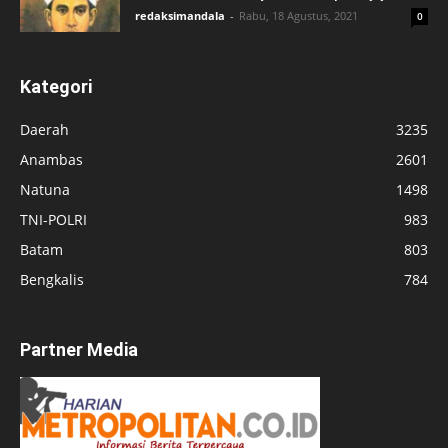
redaksimandala
-
Rabu, 18 Agustus, 2021
0
Kategori
Daerah
3235
Anambas
2601
Natuna
1498
TNI-POLRI
983
Batam
803
Bengkalis
784
Partner Media