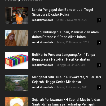
Lansia Pengepul dan Bandar Judi Togel
Singapura Diciduk Polisi
redaksimandala
-
Sabtu, 7 November, 2020
2
Trilogi Hubungan Tuhan, Manusia dan Alam
dalam Perspektif Pendidikan Islam
redaksimandala
-
Selasa, 23 November, 2021
1
Beli Kartu Perdana Langsung Aktif Tanpa
Registrasi ? Hati-Hati Hasil Kejahatan
redaksimandala
-
Minggu, 31 Januari, 2021
3
Mengenal Situ Buleud Purwakarta, Mulai Dari
Sejarah Hingga Cerita Mistisnya
redaksimandala
-
Selasa, 9 November, 2021
2
Sejarah Perlawanan KH Zaenal Mustofa dan
Santri di Tasikmalaya Terhadap Penjajah