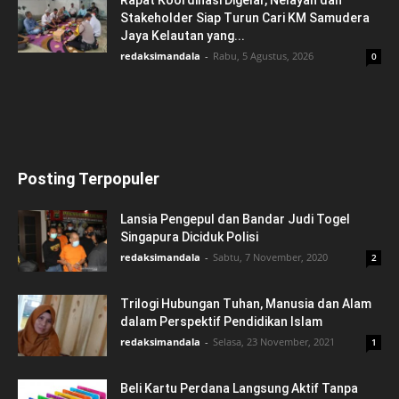
Rapat Koordinasi Digelar, Nelayan dan
Stakeholder Siap Turun Cari KM Samudera
Jaya Kelautan yang...
redaksimandala
-
Rabu, 5 Agustus, 2026
0
Posting Terpopuler
Lansia Pengepul dan Bandar Judi Togel
Singapura Diciduk Polisi
redaksimandala
-
Sabtu, 7 November, 2020
2
Trilogi Hubungan Tuhan, Manusia dan Alam
dalam Perspektif Pendidikan Islam
redaksimandala
-
Selasa, 23 November, 2021
1
Beli Kartu Perdana Langsung Aktif Tanpa