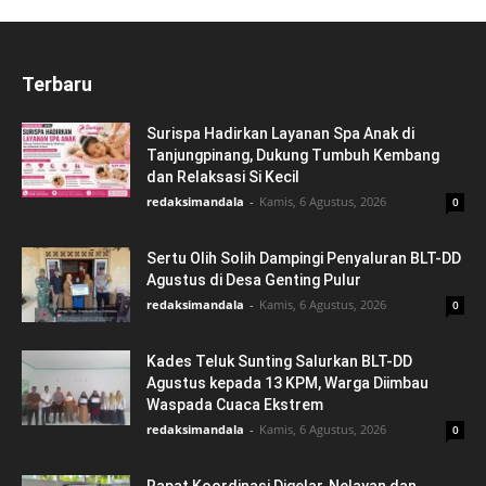
Terbaru
Surispa Hadirkan Layanan Spa Anak di
Tanjungpinang, Dukung Tumbuh Kembang
dan Relaksasi Si Kecil
redaksimandala
-
Kamis, 6 Agustus, 2026
0
Sertu Olih Solih Dampingi Penyaluran BLT-DD
Agustus di Desa Genting Pulur
redaksimandala
-
Kamis, 6 Agustus, 2026
0
Kades Teluk Sunting Salurkan BLT-DD
Agustus kepada 13 KPM, Warga Diimbau
Waspada Cuaca Ekstrem
redaksimandala
-
Kamis, 6 Agustus, 2026
0