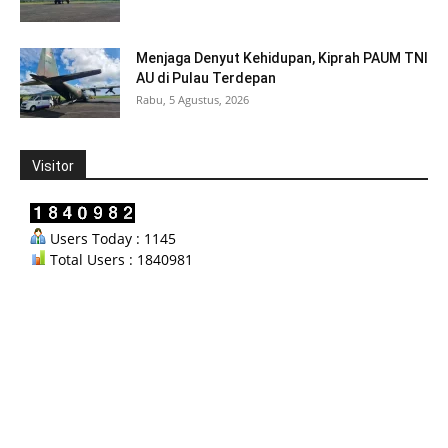
Menjaga Denyut Kehidupan, Kiprah PAUM TNI
AU di Pulau Terdepan
Rabu, 5 Agustus, 2026
Visitor
Users Today : 1145
Total Users : 1840981