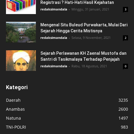
Registrasi ? Hati-Hati Hasil Kejahatan
redaksimandala
-
Minggu, 31 Januari, 2021
3
Mengenal Situ Buleud Purwakarta, Mulai Dari
Sejarah Hingga Cerita Mistisnya
redaksimandala
-
Selasa, 9 November, 2021
2
Sejarah Perlawanan KH Zaenal Mustofa dan
Santri di Tasikmalaya Terhadap Penjajah
redaksimandala
-
Rabu, 18 Agustus, 2021
0
Kategori
Daerah
3235
Anambas
2600
Natuna
1497
TNI-POLRI
983