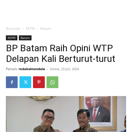
Beranda
KEPRI
Batam
KEPRI
Batam
BP Batam Raih Opini WTP
Delapan Kali Berturut-turut
Penulis
redaksimandala
-
Selasa, 23 Juli, 2024