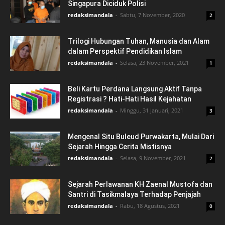
Singapura Diciduk Polisi
redaksimandala
-
Sabtu, 7 November, 2020
2
Trilogi Hubungan Tuhan, Manusia dan Alam
dalam Perspektif Pendidikan Islam
redaksimandala
-
Selasa, 23 November, 2021
1
Beli Kartu Perdana Langsung Aktif Tanpa
Registrasi ? Hati-Hati Hasil Kejahatan
redaksimandala
-
Minggu, 31 Januari, 2021
3
Mengenal Situ Buleud Purwakarta, Mulai Dari
Sejarah Hingga Cerita Mistisnya
redaksimandala
-
Selasa, 9 November, 2021
2
Sejarah Perlawanan KH Zaenal Mustofa dan
Santri di Tasikmalaya Terhadap Penjajah
redaksimandala
-
Rabu, 18 Agustus, 2021
0