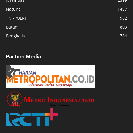
Anambas
2599
Natuna
1497
TNI-POLRI
982
Batam
803
Bengkalis
784
Partner Media