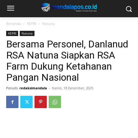
Beranda
KEPRI
Natuna
KEPRI
Natuna
Bersama Personel, Danlanud
RSA Natuna Siapkan RSA
Farm Dukung Ketahanan
Pangan Nasional
Penulis
redaksimandala
-
Kamis, 18 Desember, 2025