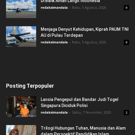
Di Balik Aman Langit Indonesia
redaksimandala
-
Rabu, 5 Agustus, 2026
0
Menjaga Denyut Kehidupan, Kiprah PAUM TNI
AU di Pulau Terdepan
redaksimandala
-
Rabu, 5 Agustus, 2026
0
Posting Terpopuler
Lansia Pengepul dan Bandar Judi Togel
Singapura Diciduk Polisi
redaksimandala
-
Sabtu, 7 November, 2020
2
Trilogi Hubungan Tuhan, Manusia dan Alam
dalam Perspektif Pendidikan Islam