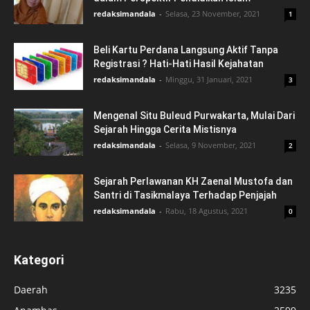
redaksimandala
-
Selasa, 23 November, 2021
1
Beli Kartu Perdana Langsung Aktif Tanpa
Registrasi ? Hati-Hati Hasil Kejahatan
redaksimandala
-
Minggu, 31 Januari, 2021
3
Mengenal Situ Buleud Purwakarta, Mulai Dari
Sejarah Hingga Cerita Mistisnya
redaksimandala
-
Selasa, 9 November, 2021
2
Sejarah Perlawanan KH Zaenal Mustofa dan
Santri di Tasikmalaya Terhadap Penjajah
redaksimandala
-
Rabu, 18 Agustus, 2021
0
Kategori
Daerah
3235