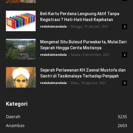
Beli Kartu Perdana Langsung Aktif Tanpa
Registrasi ? Hati-Hati Hasil Kejahatan
redaksimandala
-
Minggu, 31 Januari, 2021
3
Mengenal Situ Buleud Purwakarta, Mulai Dari
Sejarah Hingga Cerita Mistisnya
redaksimandala
-
Selasa, 9 November, 2021
2
Sejarah Perlawanan KH Zaenal Mustofa dan
Santri di Tasikmalaya Terhadap Penjajah
redaksimandala
-
Rabu, 18 Agustus, 2021
0
Kategori
Daerah
3235
Anambas
2603