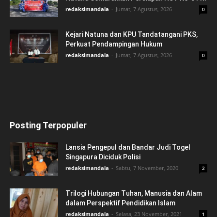
redaksimandala
-
Jumat, 7 Agustus, 2026
0
Kejari Natuna dan KPU Tandatangani PKS,
Perkuat Pendampingan Hukum
redaksimandala
-
Jumat, 7 Agustus, 2026
0
Posting Terpopuler
Lansia Pengepul dan Bandar Judi Togel
Singapura Diciduk Polisi
redaksimandala
-
Sabtu, 7 November, 2020
2
Trilogi Hubungan Tuhan, Manusia dan Alam
dalam Perspektif Pendidikan Islam
redaksimandala
-
Selasa, 23 November, 2021
1