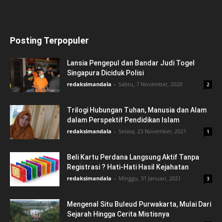
Posting Terpopuler
Lansia Pengepul dan Bandar Judi Togel
Singapura Diciduk Polisi
redaksimandala
-
Sabtu, 7 November, 2020
2
Trilogi Hubungan Tuhan, Manusia dan Alam
dalam Perspektif Pendidikan Islam
redaksimandala
-
Selasa, 23 November, 2021
1
Beli Kartu Perdana Langsung Aktif Tanpa
Registrasi ? Hati-Hati Hasil Kejahatan
redaksimandala
-
Minggu, 31 Januari, 2021
3
Mengenal Situ Buleud Purwakarta, Mulai Dari
Sejarah Hingga Cerita Mistisnya