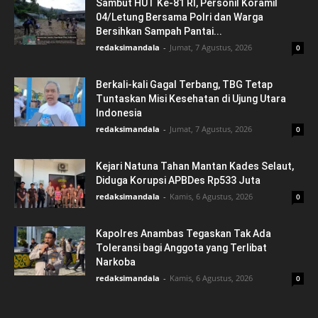
Sambut HUT Ke-81 RI, Personil Koramil
04/Letung Bersama Polri dan Warga
Bersihkan Sampah Pantai...
redaksimandala
-
Jumat, 7 Agustus, 2026
0
Berkali-kali Gagal Terbang, TBG Tetap
Tuntaskan Misi Kesehatan di Ujung Utara
Indonesia
redaksimandala
-
Jumat, 7 Agustus, 2026
0
Kejari Natuna Tahan Mantan Kades Selaut,
Diduga Korupsi APBDes Rp533 Juta
redaksimandala
-
Kamis, 6 Agustus, 2026
0
Kapolres Anambas Tegaskan Tak Ada
Toleransi bagi Anggota yang Terlibat
Narkoba
redaksimandala
-
Kamis, 6 Agustus, 2026
0