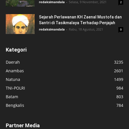
redaksimandala
-
Selasa, 9 November, 2021
2
Sejarah Perlawanan KH Zaenal Mustofa dan
Santri di Tasikmalaya Terhadap Penjajah
redaksimandala
-
Rabu, 18 Agustus, 2021
0
Kategori
Daerah
3235
Anambas
2601
Natuna
1499
TNI-POLRI
984
Batam
803
Bengkalis
784
Partner Media