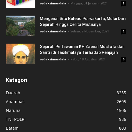
redaksimandala
-
Minggu, 31 Januari, 2021
3
Mengenal Situ Buleud Purwakarta, Mulai Dari
Sejarah Hingga Cerita Mistisnya
redaksimandala
-
Selasa, 9 November, 2021
2
Sejarah Perlawanan KH Zaenal Mustofa dan
Santri di Tasikmalaya Terhadap Penjajah
redaksimandala
-
Rabu, 18 Agustus, 2021
0
Kategori
Daerah
3235
Anambas
2605
Natuna
1506
TNI-POLRI
986
Batam
803