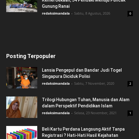
Kemerdekaan, 54 Pendaki Menuju Puncak
Gunung Ranai
redaksimandala
-
Sabtu, 8 Agustus, 2026
0
Posting Terpopuler
Lansia Pengepul dan Bandar Judi Togel
Singapura Diciduk Polisi
redaksimandala
-
Sabtu, 7 November, 2020
2
Trilogi Hubungan Tuhan, Manusia dan Alam
dalam Perspektif Pendidikan Islam
redaksimandala
-
Selasa, 23 November, 2021
1
Beli Kartu Perdana Langsung Aktif Tanpa
Registrasi ? Hati-Hati Hasil Kejahatan