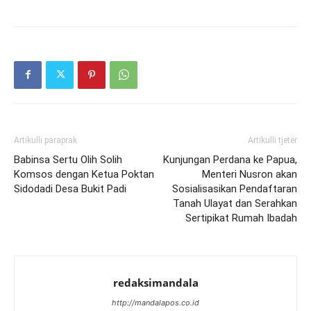
Artikulli paraprak
Artikulli tjetër
Babinsa Sertu Olih Solih
Kunjungan Perdana ke Papua,
Komsos dengan Ketua Poktan
Menteri Nusron akan
Sidodadi Desa Bukit Padi
Sosialisasikan Pendaftaran
Tanah Ulayat dan Serahkan
Sertipikat Rumah Ibadah
redaksimandala
http://mandalapos.co.id